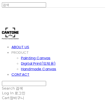
Cantone Art
ABOUT US
PRODUCT
Painting Canvas
Digital Print(업체용)
Handmade Canvas
CONTACT
Search
검색
Log In
로그인
Cart
장바구니