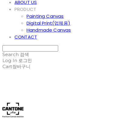
ABOUT US
PRODUCT
Painting Canvas
Digital Print(업체용)
Handmade Canvas
CONTACT
Search
검색
Log In
로그인
Cart
장바구니
Cantone Art