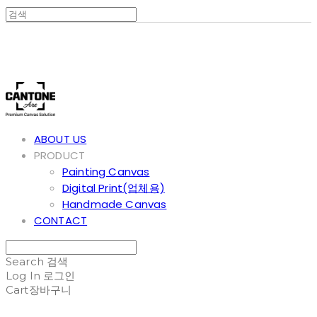
Cantone Art
ABOUT US
PRODUCT
Painting Canvas
Digital Print(업체용)
Handmade Canvas
CONTACT
Search
검색
Log In
로그인
Cart
장바구니