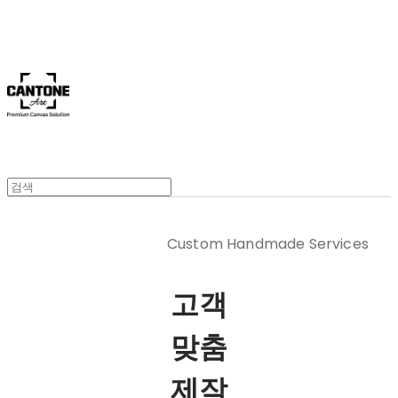
Cantone Art
Custom
Handmade
Services
고객
맞춤
제작